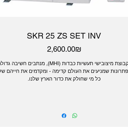
SKR 25 ZS SET INV
Price
‏2,600.00 ‏₪
בקבוצת מיצובישי תעשיות כבדות (MHI), מנתבים חשיבה גדו
תרונות שמניעים את העולם קדימה - ומקדמים את חייהם של
כל מי שחולק את כדור הארץ שלנו.
קבוצת MHI מציעה מגוון רחב של מערכות מיזוג אוויר 
-תכליתיות וחסכוניות באנרגיה לקירור וחימום סביבות מגורים,
מסחר ותעשייה.
זגן המסוגנן שלנו לשימוש ביתי מציע יעילות אנרגטית מעולה
תוך הבטחת זרימת אוויר שקטה, נוחה ונקייה. 