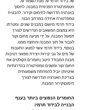
של בידוד תרמי על מנת לשמור על 
הטמפרטורה הפנימית במבנה, לחסוך 
ב
א
נרגיה הדרושה לחימום וקירור. להבטיח 
טמפרטורה אחידה במרחב הבנוי.
בידוד תרמי מיושם במבנים שונים, ומטרתו 
היא צמצום המשאבים הנדרשים לצורך 
תפעול המבנה, על ידי מניעה מחום וקור 
לעבור אל תוך המבנה והחוצה ממנו. 
בנוסף, בידוד תרמי עשוי למנוע 
ה
תעבות 
של מים על גבי קירות ויצירת מפגעי רטיבות.
מבנה המבודד היטב (חומרים הקולטים את 
החום /קור ומשנים טמפרטורה בהדרגתיות 
ואיטיות) יוביל להפחתת משמעותית 
בצריכת האנרגיה הנדרשת לצורך 
חימום\קירור המבנה.
החומרים הנפוצים ביותר בענף 
הבנייה לבידוד תרמי: