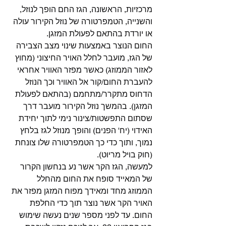
מרכזיות, הראשונה, הגז החם הופך לנוזל, 
והשנייה, הטמפרטורה של נוזל הקירור עולה 
או יורדת בהתאם לפעולת המזגן.
החום הנוצר באמצעות שינוי מצב הצבירה 
של הגז, מועבר לחלל האויר החיצוני (מחוץ 
לאזור הממוזג) כאשר מפזר האוויר אחראי 
להעברת החום/קור אל האוויר וכך הנוזל 
הדחוס מתקרר/מתחמם (בהתאם לפעולת 
המזגן). בהמשך נוזל הקירור מועבר דרך 
שסתום התפשטות/צינור נימי לתוך יחידת 
האידוי (יח' הפנים) והופך מנוזל לגז בלחץ 
נמוך, ותוך כדי כך הטמפרטורה שלו צונחת 
(חוק בויל מריוט).
למעשה, הגז הקר אשר נע בנחשון הקרור 
של המאייד סופח את החום מהחלל 
הממוזג מחד ומאידך מפוח המזגן מפזר את 
האויר הקר אשר נוצר תוך כדי החלפת 
החום. עד לפני מספר שנים נעשה שימוש 