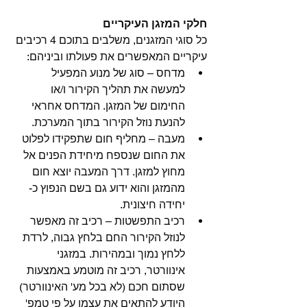
חלקי המזגן העיקריים
כל סוגי המזגנים, משלבים בתוכם 4 רכיבים 
עיקריים המאפשרים את פעולתו וביניהם:
מדחס – סוג של מנוע המפעיל 
למעשה את תהליך הקירור ו/או 
החימום של המזגן. המדחס אחראי 
להנעת נוזל הקירור בתוך המערכת.
מעבה – מחליף חום שתפקידו לפלוט 
את החום שנספח מיחידת הפנים אל 
מחוץ למזגן. דרך המעבה יוצא חום 
מהמזגן והוא ידוע גם בשם הנפוץ כ- 
יחידה חיצונית.
רכיב התפשטות – רכיב זה מאפשר 
לנוזל הקירור החם בלחץ גבוה, לרדת 
ללחץ נמוך ובמהירות. במזגני 
אינוורטר, רכיב זה מוטמע באמצעות 
שסתום חכם (לא בכל מע' האינוורטר) 
היודע להתאים את עצמו על פי טמפ' 