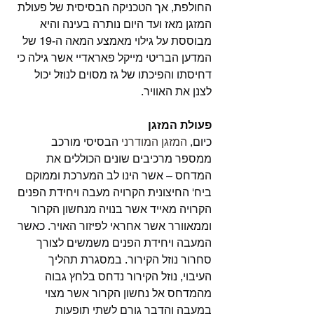
החולפת, אך הטכניקה הבסיסית של פעולת 
המזגן מאז ועד היום נותרה בעינה והיא 
מבוססת על גילוי מאמצע המאה ה-19 של 
המדען הבריטי מייקל פאראדיי אשר גילה כי 
דחיסתו והפיכתו של גז מסוים לנוזל יכול 
לצנן את האוויר.
פעולת המזגן
כיום, 
המזגן המודרני
 הבסיסי מורכב 
ממספר מרכיבים שונים הכוללים את 
המדחס – אשר הינו לב המערכת וממוקם 
ביח' החיצונית הקרויה מעבה ויחידת הפנים 
הקרויה מאייד אשר בנויה מנחשון הקרור 
וממאוורר אשר אחראי לפיזור האויר. כאשר 
המעבה ויחידת הפנים משמשים לצורך 
סחרור נוזל הקירור. במסגרת תהליך 
העיבוי, נוזל הקירור נדחס בלחץ גבוה 
מהמדחס אל נחשון הקרור אשר מצוי 
במעבה והדבר גורם לשתי תופעות 