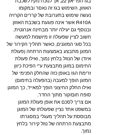
בגז הפריאון 22, אך לנוכח נזקיו לשכבת 
האוזון, השימוש בגז זה נאסר ובמקומו 
נעשה שימוש בתערובת של קררים הקרויה 
R410A אשר אינה פוגעת בשכבת האוזון 
ובנוסף גם יעילה יותר מבחינה אנרגטית.
חשוב לציין שפעולה זו מיושמת למעשה 
בכל סוגי המזגנים, כאשר תהליך הקירור של 
המזגן מתבצע באמצעות הרתחה (פעולת 
איוד) של הנוזל בלחץ נמוך, ואילו פעולת 
החימום במזגן מתבצעת ע"י הפיכת כיוון 
זרימת הגז באופן כזה שהחלק הפנימי של 
המזגן הופך למעבה (בהפעלה בחימום) 
ואילו החלק החיצוני הופך למאייד, כך המזגן 
סופח חום/קור מתוך החדר.
אם צריך לסכם את אופן פעולת המזגן 
במשפט אחד נציין שפעולתו של המזגן 
מבוססת על תהליך מעגלי במסגרתו 
מתבצעת הרתחה של נוזל קירור בלחץ 
נמוך.